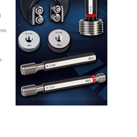
t
von
n-