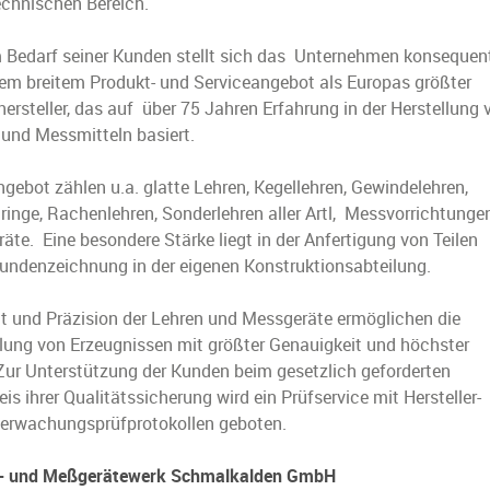
chnischen Bereich.
 Bedarf seiner Kunden stellt sich das Unternehmen konsequen
nem breitem Produkt- und Serviceangebot als Europas größter
ersteller, das auf über 75 Jahren Erfahrung in der Herstellung 
 und Messmitteln basiert.
ebot zählen u.a. glatte Lehren, Kegellehren, Gewindelehren,
lringe, Rachenlehren, Sonderlehren aller Artl, Messvorrichtunge
äte. Eine besondere Stärke liegt in der Anfertigung von Teilen
undenzeichnung in der eigenen Konstruktionsabteilung.
ät und Präzision der Lehren und Messgeräte ermöglichen die
llung von Erzeugnissen mit größter Genauigkeit und höchster
Zur Unterstützung der Kunden beim gesetzlich geforderten
s ihrer Qualitätssicherung wird ein Prüfservice mit Hersteller-
erwachungsprüfprotokollen geboten.
- und Meßgerätewerk Schmalkalden GmbH