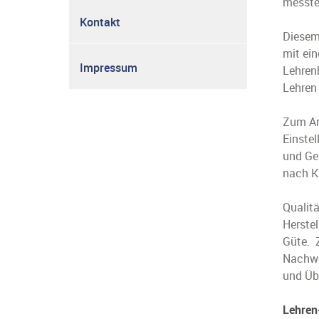
messte
Kontakt
Diesem
mit ei
Impressum
Lehrenh
Lehren
Zum Ang
Einstel
und Ger
nach K
Qualit
Herste
Güte. 
Nachwei
und Üb
Lehren